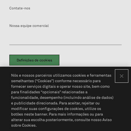
Contate-nos
Nossa equipe comercial
Definições de cookies
Disclaimers Legais
Termos de Uso
Aviso de Cookies
Nós e nossos parceiros utilizamos cookies e ferramentas
Política de Privacidade
Portal de privacidade do cliente (em inglês)
semelhantes (“Cookies”) conforme necessário para
Não Venda Minhas Informações Pessoais
© 2026 S&P Global
fornecer serviços digitais e operar nosso site, bem como
para finalidades “opcionais” relacionadas a
funcionalidade, desempenho (incluindo análise de dados)
e publicidade direcionada. Para aceitar, rejeitar ou
modificar suas configurações de cookies, utilize os
botões neste banner. Para mais informações ou para
alterar sua escolha posteriormente, consulte nosso Aviso
sobre Cookies.