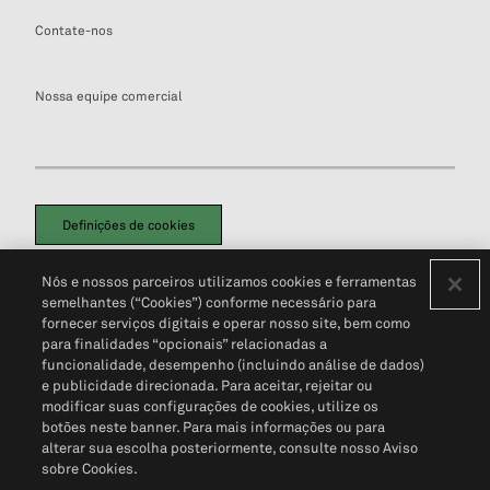
Contate-nos
Nossa equipe comercial
Definições de cookies
Disclaimers Legais
Termos de Uso
Aviso de Cookies
Nós e nossos parceiros utilizamos cookies e ferramentas
Política de Privacidade
Portal de privacidade do cliente (em inglês)
semelhantes (“Cookies”) conforme necessário para
Não Venda Minhas Informações Pessoais
© 2026 S&P Global
fornecer serviços digitais e operar nosso site, bem como
para finalidades “opcionais” relacionadas a
funcionalidade, desempenho (incluindo análise de dados)
e publicidade direcionada. Para aceitar, rejeitar ou
modificar suas configurações de cookies, utilize os
botões neste banner. Para mais informações ou para
alterar sua escolha posteriormente, consulte nosso Aviso
sobre Cookies.