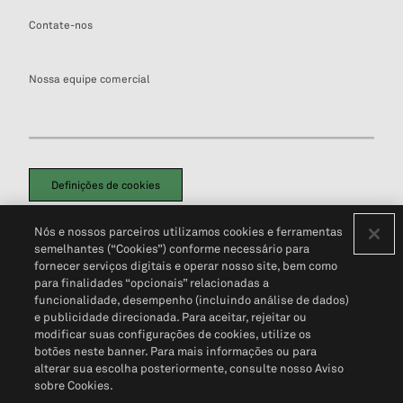
Contate-nos
Nossa equipe comercial
Definições de cookies
Disclaimers Legais
Termos de Uso
Aviso de Cookies
Nós e nossos parceiros utilizamos cookies e ferramentas
Política de Privacidade
Portal de privacidade do cliente (em inglês)
semelhantes (“Cookies”) conforme necessário para
Não Venda Minhas Informações Pessoais
© 2026 S&P Global
fornecer serviços digitais e operar nosso site, bem como
para finalidades “opcionais” relacionadas a
funcionalidade, desempenho (incluindo análise de dados)
e publicidade direcionada. Para aceitar, rejeitar ou
modificar suas configurações de cookies, utilize os
botões neste banner. Para mais informações ou para
alterar sua escolha posteriormente, consulte nosso Aviso
sobre Cookies.