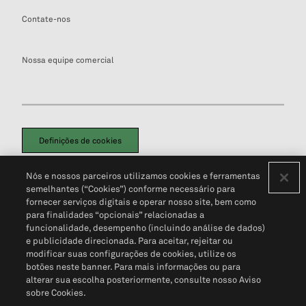
Contate-nos
Nossa equipe comercial
Definições de cookies
Disclaimers Legais
Termos de Uso
Aviso de Cookies
Nós e nossos parceiros utilizamos cookies e ferramentas
Política de Privacidade
Portal de privacidade do cliente (em inglês)
semelhantes (“Cookies”) conforme necessário para
Não Venda Minhas Informações Pessoais
© 2026 S&P Global
fornecer serviços digitais e operar nosso site, bem como
para finalidades “opcionais” relacionadas a
funcionalidade, desempenho (incluindo análise de dados)
e publicidade direcionada. Para aceitar, rejeitar ou
modificar suas configurações de cookies, utilize os
botões neste banner. Para mais informações ou para
alterar sua escolha posteriormente, consulte nosso Aviso
sobre Cookies.