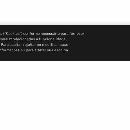
s (“Cookies”) conforme necessário para fornecer
ionais” relacionadas a funcionalidade,
ara aceitar, rejeitar ou modificar suas
informações ou para alterar sua escolha
Siga-nos