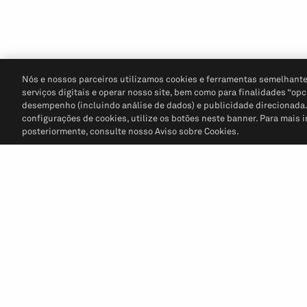
Nós e nossos parceiros utilizamos cookies e ferramentas semelhante
serviços digitais e operar nosso site, bem como para finalidades “opc
desempenho (incluindo análise de dados) e publicidade direcionada. P
configurações de cookies, utilize os botões neste banner. Para mais 
posteriormente, consulte nosso Aviso sobre Cookies.