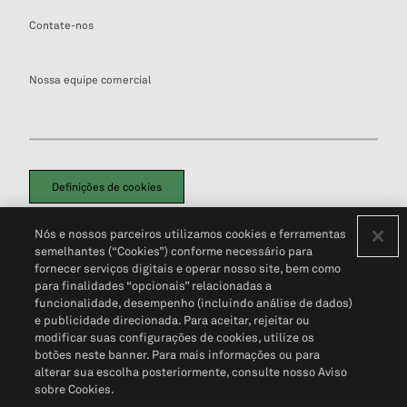
Contate-nos
Nossa equipe comercial
Definições de cookies
Disclaimers Legais
Termos de Uso
Aviso de Cookies
Nós e nossos parceiros utilizamos cookies e ferramentas
Política de Privacidade
Portal de privacidade do cliente (em inglês)
semelhantes (“Cookies”) conforme necessário para
Não Venda Minhas Informações Pessoais
© 2026 S&P Global
fornecer serviços digitais e operar nosso site, bem como
para finalidades “opcionais” relacionadas a
funcionalidade, desempenho (incluindo análise de dados)
e publicidade direcionada. Para aceitar, rejeitar ou
modificar suas configurações de cookies, utilize os
botões neste banner. Para mais informações ou para
alterar sua escolha posteriormente, consulte nosso Aviso
sobre Cookies.