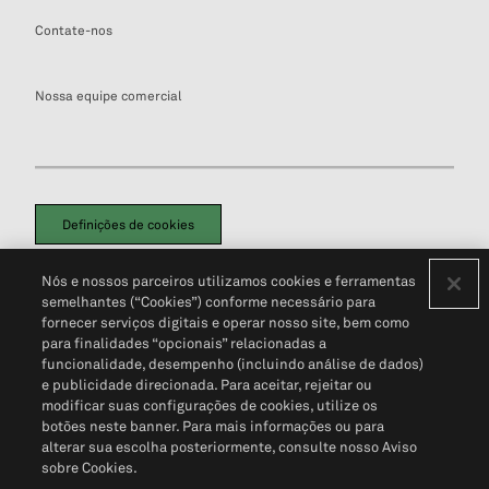
Contate-nos
Nossa equipe comercial
Definições de cookies
Disclaimers Legais
Termos de Uso
Aviso de Cookies
Nós e nossos parceiros utilizamos cookies e ferramentas
Política de Privacidade
Portal de privacidade do cliente (em inglês)
semelhantes (“Cookies”) conforme necessário para
Não Venda Minhas Informações Pessoais
© 2026 S&P Global
fornecer serviços digitais e operar nosso site, bem como
para finalidades “opcionais” relacionadas a
funcionalidade, desempenho (incluindo análise de dados)
e publicidade direcionada. Para aceitar, rejeitar ou
modificar suas configurações de cookies, utilize os
botões neste banner. Para mais informações ou para
alterar sua escolha posteriormente, consulte nosso Aviso
sobre Cookies.