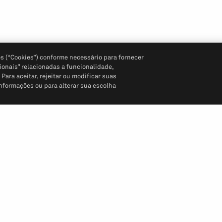
s (“Cookies”) conforme necessário para fornecer
ionais” relacionadas a funcionalidade,
ara aceitar, rejeitar ou modificar suas
informações ou para alterar sua escolha
Siga-nos