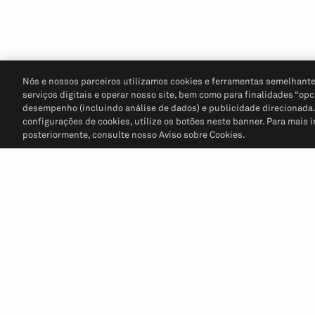
Nós e nossos parceiros utilizamos cookies e ferramentas semelhante
serviços digitais e operar nosso site, bem como para finalidades “opc
desempenho (incluindo análise de dados) e publicidade direcionada. P
configurações de cookies, utilize os botões neste banner. Para mais 
posteriormente, consulte nosso Aviso sobre Cookies.