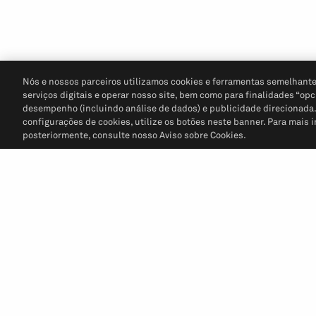
Nós e nossos parceiros utilizamos cookies e ferramentas semelhante
serviços digitais e operar nosso site, bem como para finalidades “opc
desempenho (incluindo análise de dados) e publicidade direcionada. P
configurações de cookies, utilize os botões neste banner. Para mais 
posteriormente, consulte nosso Aviso sobre Cookies.