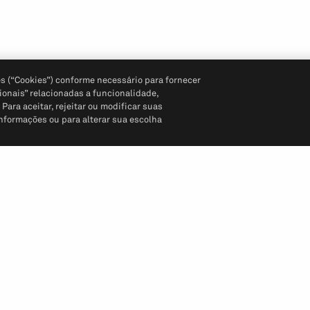
s (“Cookies”) conforme necessário para fornecer
ionais” relacionadas a funcionalidade,
ara aceitar, rejeitar ou modificar suas
informações ou para alterar sua escolha
Siga-nos