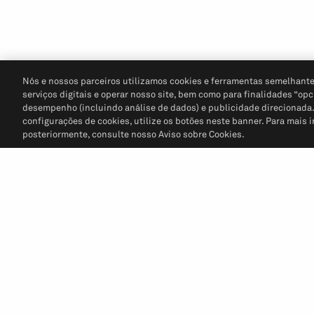
Nós e nossos parceiros utilizamos cookies e ferramentas semelhante
serviços digitais e operar nosso site, bem como para finalidades “opc
desempenho (incluindo análise de dados) e publicidade direcionada. P
configurações de cookies, utilize os botões neste banner. Para mais 
posteriormente, consulte nosso Aviso sobre Cookies.