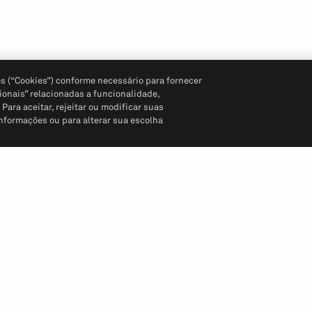
s (“Cookies”) conforme necessário para fornecer
ionais” relacionadas a funcionalidade,
ara aceitar, rejeitar ou modificar suas
informações ou para alterar sua escolha
Siga-nos