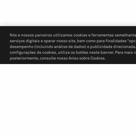
Nós e nossos parceiros utilizamos cookies e ferramentas semelhante
serviços digitais e operar nosso site, bem como para finalidades “opc
desempenho (incluindo análise de dados) e publicidade direcionada. P
configurações de cookies, utilize os botões neste banner. Para mais 
posteriormente, consulte nosso Aviso sobre Cookies.