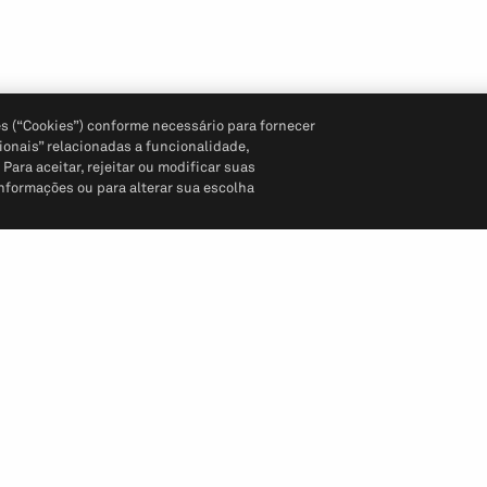
s (“Cookies”) conforme necessário para fornecer
ionais” relacionadas a funcionalidade,
ara aceitar, rejeitar ou modificar suas
informações ou para alterar sua escolha
Siga-nos