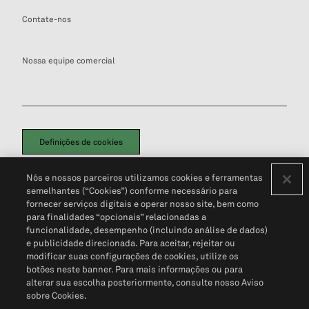
Contate-nos
Nossa equipe comercial
Definições de cookies
Disclaimers Legais
Termos de Uso
Aviso de Cookies
Nós e nossos parceiros utilizamos cookies e ferramentas
Política de Privacidade
Portal de privacidade do cliente (em inglês)
semelhantes (“Cookies”) conforme necessário para
Não Venda Minhas Informações Pessoais
© 2026 S&P Global
fornecer serviços digitais e operar nosso site, bem como
para finalidades “opcionais” relacionadas a
funcionalidade, desempenho (incluindo análise de dados)
e publicidade direcionada. Para aceitar, rejeitar ou
modificar suas configurações de cookies, utilize os
botões neste banner. Para mais informações ou para
alterar sua escolha posteriormente, consulte nosso Aviso
sobre Cookies.