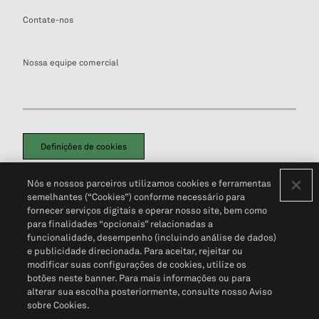
Contate-nos
Nossa equipe comercial
Definições de cookies
Disclaimers Legais
Termos de Uso
Aviso de Cookies
Nós e nossos parceiros utilizamos cookies e ferramentas
Política de Privacidade
Portal de privacidade do cliente (em inglês)
semelhantes (“Cookies”) conforme necessário para
Não Venda Minhas Informações Pessoais
© 2026 S&P Global
fornecer serviços digitais e operar nosso site, bem como
para finalidades “opcionais” relacionadas a
funcionalidade, desempenho (incluindo análise de dados)
e publicidade direcionada. Para aceitar, rejeitar ou
modificar suas configurações de cookies, utilize os
botões neste banner. Para mais informações ou para
alterar sua escolha posteriormente, consulte nosso Aviso
sobre Cookies.