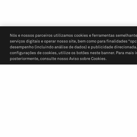
Nós e nossos parceiros utilizamos cookies e ferramentas semelhante
serviços digitais e operar nosso site, bem como para finalidades “opc
desempenho (incluindo análise de dados) e publicidade direcionada. P
configurações de cookies, utilize os botões neste banner. Para mais 
posteriormente, consulte nosso Aviso sobre Cookies.