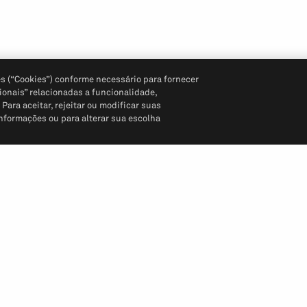
s (“Cookies”) conforme necessário para fornecer
ionais” relacionadas a funcionalidade,
ara aceitar, rejeitar ou modificar suas
informações ou para alterar sua escolha
Siga-nos