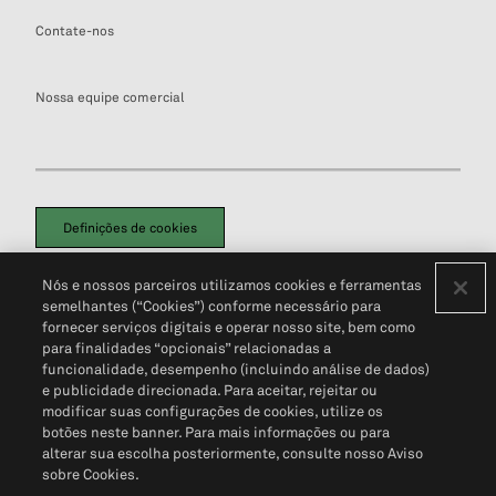
Contate-nos
Nossa equipe comercial
Definições de cookies
Disclaimers Legais
Termos de Uso
Aviso de Cookies
Nós e nossos parceiros utilizamos cookies e ferramentas
Política de Privacidade
Portal de privacidade do cliente (em inglês)
semelhantes (“Cookies”) conforme necessário para
Não Venda Minhas Informações Pessoais
© 2026 S&P Global
fornecer serviços digitais e operar nosso site, bem como
para finalidades “opcionais” relacionadas a
funcionalidade, desempenho (incluindo análise de dados)
e publicidade direcionada. Para aceitar, rejeitar ou
modificar suas configurações de cookies, utilize os
botões neste banner. Para mais informações ou para
alterar sua escolha posteriormente, consulte nosso Aviso
sobre Cookies.