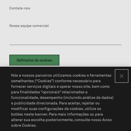
Contate-nos
Nossa equipe comercial
Definições de cookies
Disclaimers Legais
Termos de Uso
Aviso de Cookies
Nós e nossos parceiros utilizamos cookies e ferramentas
Política de Privacidade
Portal de privacidade do cliente (em inglês)
semelhantes (“Cookies”) conforme necessário para
Não Venda Minhas Informações Pessoais
© 2026 S&P Global
fornecer serviços digitais e operar nosso site, bem como
para finalidades “opcionais” relacionadas a
funcionalidade, desempenho (incluindo análise de dados)
e publicidade direcionada. Para aceitar, rejeitar ou
modificar suas configurações de cookies, utilize os
botões neste banner. Para mais informações ou para
alterar sua escolha posteriormente, consulte nosso Aviso
sobre Cookies.