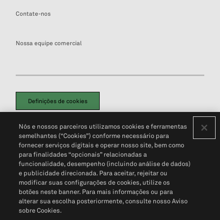
Contate-nos
Nossa equipe comercial
Definições de cookies
Disclaimers Legais
Termos de Uso
Aviso de Cookies
Nós e nossos parceiros utilizamos cookies e ferramentas
Política de Privacidade
Portal de privacidade do cliente (em inglês)
semelhantes (“Cookies”) conforme necessário para
Não Venda Minhas Informações Pessoais
© 2026 S&P Global
fornecer serviços digitais e operar nosso site, bem como
para finalidades “opcionais” relacionadas a
funcionalidade, desempenho (incluindo análise de dados)
e publicidade direcionada. Para aceitar, rejeitar ou
modificar suas configurações de cookies, utilize os
botões neste banner. Para mais informações ou para
alterar sua escolha posteriormente, consulte nosso Aviso
sobre Cookies.