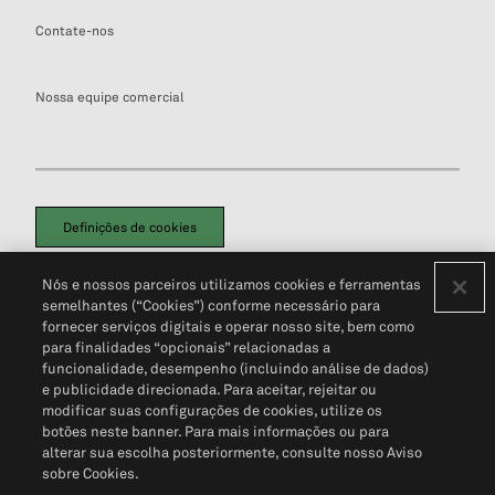
Contate-nos
Nossa equipe comercial
Definições de cookies
Disclaimers Legais
Termos de Uso
Aviso de Cookies
Nós e nossos parceiros utilizamos cookies e ferramentas
Política de Privacidade
Portal de privacidade do cliente (em inglês)
semelhantes (“Cookies”) conforme necessário para
Não Venda Minhas Informações Pessoais
© 2026 S&P Global
fornecer serviços digitais e operar nosso site, bem como
para finalidades “opcionais” relacionadas a
funcionalidade, desempenho (incluindo análise de dados)
e publicidade direcionada. Para aceitar, rejeitar ou
modificar suas configurações de cookies, utilize os
botões neste banner. Para mais informações ou para
alterar sua escolha posteriormente, consulte nosso Aviso
sobre Cookies.