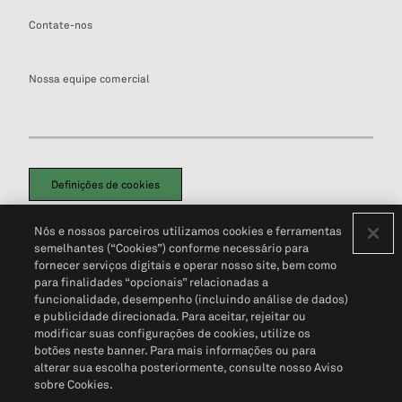
Contate-nos
Nossa equipe comercial
Definições de cookies
Disclaimers Legais
Termos de Uso
Aviso de Cookies
Nós e nossos parceiros utilizamos cookies e ferramentas
Política de Privacidade
Portal de privacidade do cliente (em inglês)
semelhantes (“Cookies”) conforme necessário para
Não Venda Minhas Informações Pessoais
© 2026 S&P Global
fornecer serviços digitais e operar nosso site, bem como
para finalidades “opcionais” relacionadas a
funcionalidade, desempenho (incluindo análise de dados)
e publicidade direcionada. Para aceitar, rejeitar ou
modificar suas configurações de cookies, utilize os
botões neste banner. Para mais informações ou para
alterar sua escolha posteriormente, consulte nosso Aviso
sobre Cookies.