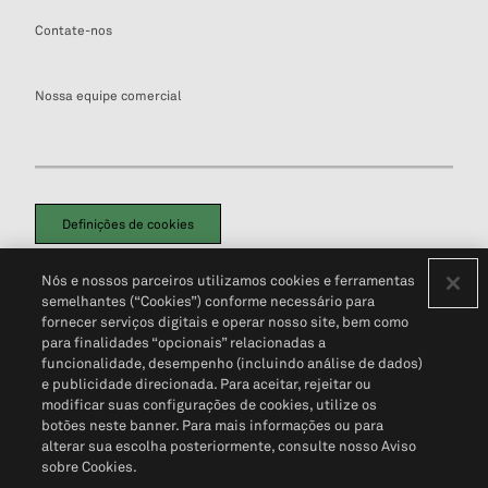
Contate-nos
Nossa equipe comercial
Definições de cookies
Disclaimers Legais
Termos de Uso
Aviso de Cookies
Nós e nossos parceiros utilizamos cookies e ferramentas
Política de Privacidade
Portal de privacidade do cliente (em inglês)
semelhantes (“Cookies”) conforme necessário para
Não Venda Minhas Informações Pessoais
© 2026 S&P Global
fornecer serviços digitais e operar nosso site, bem como
para finalidades “opcionais” relacionadas a
funcionalidade, desempenho (incluindo análise de dados)
e publicidade direcionada. Para aceitar, rejeitar ou
modificar suas configurações de cookies, utilize os
botões neste banner. Para mais informações ou para
alterar sua escolha posteriormente, consulte nosso Aviso
sobre Cookies.