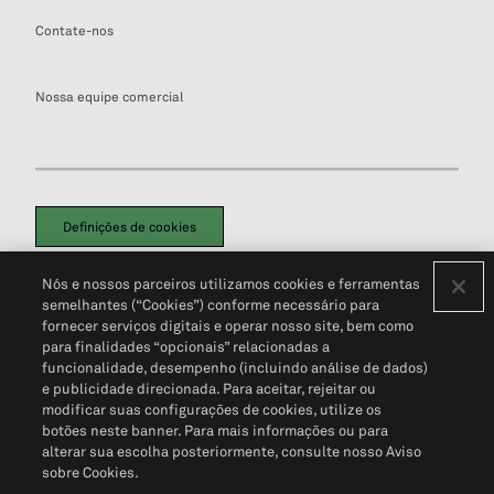
Contate-nos
Nossa equipe comercial
Definições de cookies
Disclaimers Legais
Termos de Uso
Aviso de Cookies
Nós e nossos parceiros utilizamos cookies e ferramentas
Política de Privacidade
Portal de privacidade do cliente (em inglês)
semelhantes (“Cookies”) conforme necessário para
Não Venda Minhas Informações Pessoais
© 2026 S&P Global
fornecer serviços digitais e operar nosso site, bem como
para finalidades “opcionais” relacionadas a
funcionalidade, desempenho (incluindo análise de dados)
e publicidade direcionada. Para aceitar, rejeitar ou
modificar suas configurações de cookies, utilize os
botões neste banner. Para mais informações ou para
alterar sua escolha posteriormente, consulte nosso Aviso
sobre Cookies.