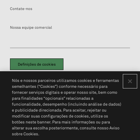
Contate-nos
Nossa equipe comercial
Definições de cookies
Disclaimers Legais
Termos de Uso
Aviso de Cookies
Nós e nossos parceiros utilizamos cookies e ferramentas
Política de Privacidade
Portal de privacidade do cliente (em inglês)
semelhantes (“Cookies”) conforme necessário para
Não Venda Minhas Informações Pessoais
© 2026 S&P Global
fornecer serviços digitais e operar nosso site, bem como
para finalidades “opcionais” relacionadas a
funcionalidade, desempenho (incluindo análise de dados)
e publicidade direcionada. Para aceitar, rejeitar ou
modificar suas configurações de cookies, utilize os
botões neste banner. Para mais informações ou para
alterar sua escolha posteriormente, consulte nosso Aviso
sobre Cookies.