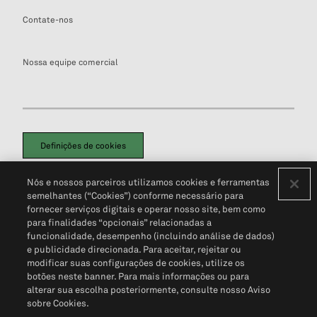
Contate-nos
Nossa equipe comercial
Definições de cookies
Disclaimers Legais
Termos de Uso
Aviso de Cookies
Nós e nossos parceiros utilizamos cookies e ferramentas
Política de Privacidade
Portal de privacidade do cliente (em inglês)
semelhantes (“Cookies”) conforme necessário para
Não Venda Minhas Informações Pessoais
© 2026 S&P Global
fornecer serviços digitais e operar nosso site, bem como
para finalidades “opcionais” relacionadas a
funcionalidade, desempenho (incluindo análise de dados)
e publicidade direcionada. Para aceitar, rejeitar ou
modificar suas configurações de cookies, utilize os
botões neste banner. Para mais informações ou para
alterar sua escolha posteriormente, consulte nosso Aviso
sobre Cookies.