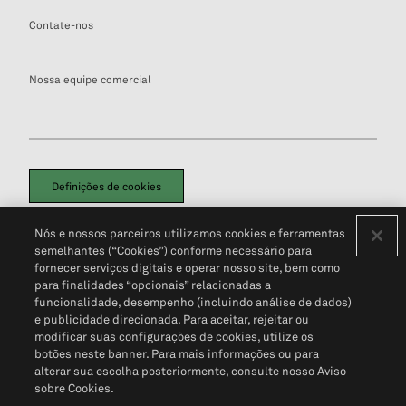
Contate-nos
Nossa equipe comercial
Definições de cookies
Disclaimers Legais
Termos de Uso
Aviso de Cookies
Nós e nossos parceiros utilizamos cookies e ferramentas
Política de Privacidade
Portal de privacidade do cliente (em inglês)
semelhantes (“Cookies”) conforme necessário para
Não Venda Minhas Informações Pessoais
© 2026 S&P Global
fornecer serviços digitais e operar nosso site, bem como
para finalidades “opcionais” relacionadas a
funcionalidade, desempenho (incluindo análise de dados)
e publicidade direcionada. Para aceitar, rejeitar ou
modificar suas configurações de cookies, utilize os
botões neste banner. Para mais informações ou para
alterar sua escolha posteriormente, consulte nosso Aviso
sobre Cookies.