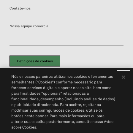
Contate-nos
Nossa equipe comercial
Definições de cookies
Disclaimers Legais
Termos de Uso
Aviso de Cookies
Nós e nossos parceiros utilizamos cookies e ferramentas
Política de Privacidade
Portal de privacidade do cliente (em inglês)
semelhantes (“Cookies”) conforme necessário para
Não Venda Minhas Informações Pessoais
© 2026 S&P Global
fornecer serviços digitais e operar nosso site, bem como
para finalidades “opcionais” relacionadas a
funcionalidade, desempenho (incluindo análise de dados)
e publicidade direcionada. Para aceitar, rejeitar ou
modificar suas configurações de cookies, utilize os
botões neste banner. Para mais informações ou para
alterar sua escolha posteriormente, consulte nosso Aviso
sobre Cookies.