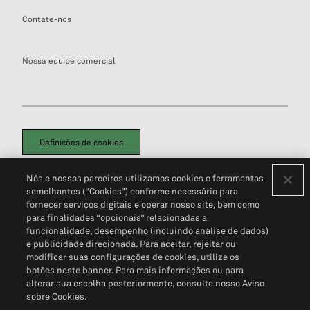
Contate-nos
Nossa equipe comercial
Definições de cookies
Disclaimers Legais
Termos de Uso
Aviso de Cookies
Nós e nossos parceiros utilizamos cookies e ferramentas
Política de Privacidade
Portal de privacidade do cliente (em inglês)
semelhantes (“Cookies”) conforme necessário para
Não Venda Minhas Informações Pessoais
© 2026 S&P Global
fornecer serviços digitais e operar nosso site, bem como
para finalidades “opcionais” relacionadas a
funcionalidade, desempenho (incluindo análise de dados)
e publicidade direcionada. Para aceitar, rejeitar ou
modificar suas configurações de cookies, utilize os
botões neste banner. Para mais informações ou para
alterar sua escolha posteriormente, consulte nosso Aviso
sobre Cookies.