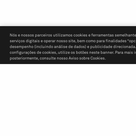
Nós e nossos parceiros utilizamos cookies e ferramentas semelhante
serviços digitais e operar nosso site, bem como para finalidades “opc
desempenho (incluindo análise de dados) e publicidade direcionada. P
configurações de cookies, utilize os botões neste banner. Para mais 
posteriormente, consulte nosso Aviso sobre Cookies.