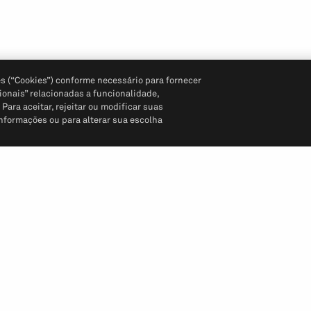
s (“Cookies”) conforme necessário para fornecer
ionais” relacionadas a funcionalidade,
ara aceitar, rejeitar ou modificar suas
informações ou para alterar sua escolha
Siga-nos