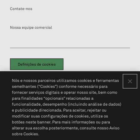
Contate-nos
Nossa equipe comercial
Definições de cookies
Disclaimers Legais
Termos de Uso
Aviso de Cookies
Nós e nossos parceiros utilizamos cookies e ferramentas
Política de Privacidade
Portal de privacidade do cliente (em inglês)
semelhantes (“Cookies”) conforme necessário para
Não Venda Minhas Informações Pessoais
© 2026 S&P Global
fornecer serviços digitais e operar nosso site, bem como
para finalidades “opcionais” relacionadas a
funcionalidade, desempenho (incluindo análise de dados)
e publicidade direcionada. Para aceitar, rejeitar ou
modificar suas configurações de cookies, utilize os
botões neste banner. Para mais informações ou para
alterar sua escolha posteriormente, consulte nosso Aviso
sobre Cookies.