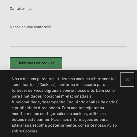
Contate-nos
Nossa equipe comercial
Definições de cookies
Disclaimers Legais
Termos de Uso
Aviso de Cookies
Nós e nossos parceiros utilizamos cookies e ferramentas
Política de Privacidade
Portal de privacidade do cliente (em inglês)
semelhantes (“Cookies”) conforme necessário para
Não Venda Minhas Informações Pessoais
© 2026 S&P Global
fornecer serviços digitais e operar nosso site, bem como
para finalidades “opcionais” relacionadas a
funcionalidade, desempenho (incluindo análise de dados)
e publicidade direcionada. Para aceitar, rejeitar ou
modificar suas configurações de cookies, utilize os
botões neste banner. Para mais informações ou para
alterar sua escolha posteriormente, consulte nosso Aviso
sobre Cookies.