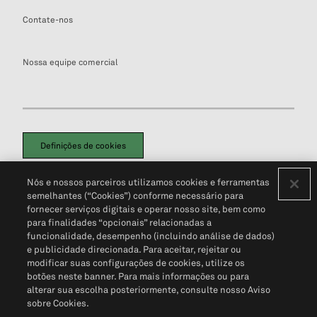
Contate-nos
Nossa equipe comercial
Definições de cookies
Disclaimers Legais
Termos de Uso
Aviso de Cookies
Nós e nossos parceiros utilizamos cookies e ferramentas
Política de Privacidade
Portal de privacidade do cliente (em inglês)
semelhantes (“Cookies”) conforme necessário para
Não Venda Minhas Informações Pessoais
© 2026 S&P Global
fornecer serviços digitais e operar nosso site, bem como
para finalidades “opcionais” relacionadas a
funcionalidade, desempenho (incluindo análise de dados)
e publicidade direcionada. Para aceitar, rejeitar ou
modificar suas configurações de cookies, utilize os
botões neste banner. Para mais informações ou para
alterar sua escolha posteriormente, consulte nosso Aviso
sobre Cookies.