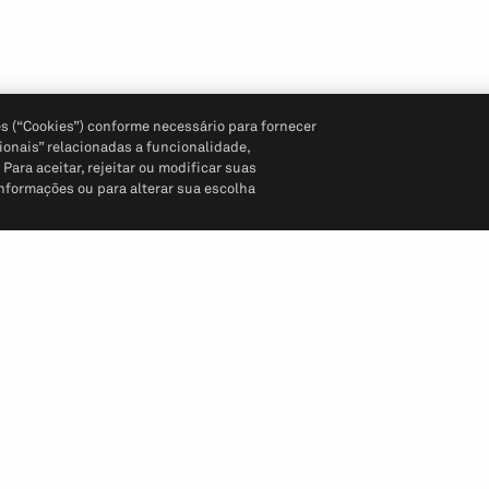
s (“Cookies”) conforme necessário para fornecer
ionais” relacionadas a funcionalidade,
ara aceitar, rejeitar ou modificar suas
informações ou para alterar sua escolha
Siga-nos