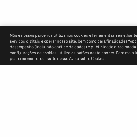
Nós e nossos parceiros utilizamos cookies e ferramentas semelhante
serviços digitais e operar nosso site, bem como para finalidades “opc
desempenho (incluindo análise de dados) e publicidade direcionada. P
configurações de cookies, utilize os botões neste banner. Para mais 
posteriormente, consulte nosso Aviso sobre Cookies.