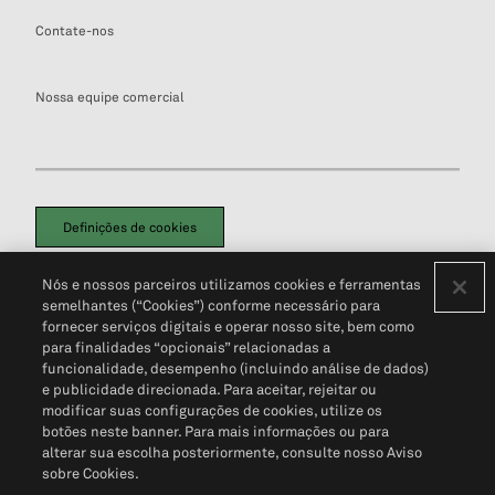
Contate-nos
Nossa equipe comercial
Definições de cookies
Disclaimers Legais
Termos de Uso
Aviso de Cookies
Nós e nossos parceiros utilizamos cookies e ferramentas
Política de Privacidade
Portal de privacidade do cliente (em inglês)
semelhantes (“Cookies”) conforme necessário para
Não Venda Minhas Informações Pessoais
© 2026 S&P Global
fornecer serviços digitais e operar nosso site, bem como
para finalidades “opcionais” relacionadas a
funcionalidade, desempenho (incluindo análise de dados)
e publicidade direcionada. Para aceitar, rejeitar ou
modificar suas configurações de cookies, utilize os
botões neste banner. Para mais informações ou para
alterar sua escolha posteriormente, consulte nosso Aviso
sobre Cookies.