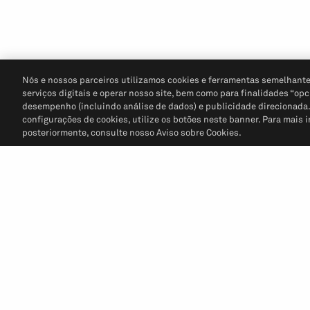
Nós e nossos parceiros utilizamos cookies e ferramentas semelhante
serviços digitais e operar nosso site, bem como para finalidades “opc
desempenho (incluindo análise de dados) e publicidade direcionada. P
configurações de cookies, utilize os botões neste banner. Para mais 
posteriormente, consulte nosso Aviso sobre Cookies.