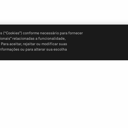
s (“Cookies”) conforme necessário para fornecer
ionais” relacionadas a funcionalidade,
ara aceitar, rejeitar ou modificar suas
informações ou para alterar sua escolha
Siga-nos