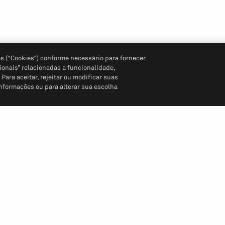
s (“Cookies”) conforme necessário para fornecer
ionais” relacionadas a funcionalidade,
ara aceitar, rejeitar ou modificar suas
informações ou para alterar sua escolha
Siga-nos