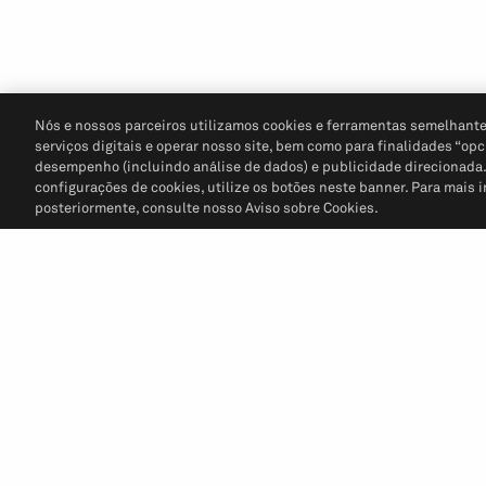
Nós e nossos parceiros utilizamos cookies e ferramentas semelhante
serviços digitais e operar nosso site, bem como para finalidades “opc
desempenho (incluindo análise de dados) e publicidade direcionada. P
configurações de cookies, utilize os botões neste banner. Para mais 
posteriormente, consulte nosso Aviso sobre Cookies.