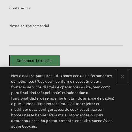
Contate-nos
Nossa equipe comercial
Definições de cookies
Disclaimers Legais
Termos de Uso
Aviso de Cookies
Nós e nossos parceiros utilizamos cookies e ferramentas
Política de Privacidade
Portal de privacidade do cliente (em inglês)
semelhantes (“Cookies”) conforme necessário para
Não Venda Minhas Informações Pessoais
© 2026 S&P Global
fornecer serviços digitais e operar nosso site, bem como
para finalidades “opcionais” relacionadas a
funcionalidade, desempenho (incluindo análise de dados)
e publicidade direcionada. Para aceitar, rejeitar ou
modificar suas configurações de cookies, utilize os
botões neste banner. Para mais informações ou para
alterar sua escolha posteriormente, consulte nosso Aviso
sobre Cookies.