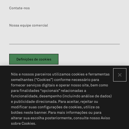
Contate-nos
Nossa equipe comercial
Definições de cookies
Disclaimers Legais
Termos de Uso
Aviso de Cookies
Nós e nossos parceiros utilizamos cookies e ferramentas
Política de Privacidade
Portal de privacidade do cliente (em inglês)
semelhantes (“Cookies”) conforme necessário para
Não Venda Minhas Informações Pessoais
© 2026 S&P Global
fornecer serviços digitais e operar nosso site, bem como
para finalidades “opcionais” relacionadas a
funcionalidade, desempenho (incluindo análise de dados)
e publicidade direcionada. Para aceitar, rejeitar ou
modificar suas configurações de cookies, utilize os
botões neste banner. Para mais informações ou para
alterar sua escolha posteriormente, consulte nosso Aviso
sobre Cookies.