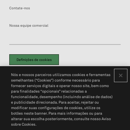
Contate-nos
Nossa equipe comercial
Definições de cookies
Disclaimers Legais
Termos de Uso
Aviso de Cookies
Nós e nossos parceiros utilizamos cookies e ferramentas
Política de Privacidade
Portal de privacidade do cliente (em inglês)
semelhantes (“Cookies”) conforme necessário para
Não Venda Minhas Informações Pessoais
© 2026 S&P Global
fornecer serviços digitais e operar nosso site, bem como
para finalidades “opcionais” relacionadas a
funcionalidade, desempenho (incluindo análise de dados)
e publicidade direcionada. Para aceitar, rejeitar ou
modificar suas configurações de cookies, utilize os
botões neste banner. Para mais informações ou para
alterar sua escolha posteriormente, consulte nosso Aviso
sobre Cookies.