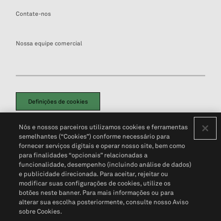
Contate-nos
Nossa equipe comercial
Definições de cookies
Disclaimers Legais
Termos de Uso
Aviso de Cookies
Nós e nossos parceiros utilizamos cookies e ferramentas
Política de Privacidade
Portal de privacidade do cliente (em inglês)
semelhantes (“Cookies”) conforme necessário para
Não Venda Minhas Informações Pessoais
© 2026 S&P Global
fornecer serviços digitais e operar nosso site, bem como
para finalidades “opcionais” relacionadas a
funcionalidade, desempenho (incluindo análise de dados)
e publicidade direcionada. Para aceitar, rejeitar ou
modificar suas configurações de cookies, utilize os
botões neste banner. Para mais informações ou para
alterar sua escolha posteriormente, consulte nosso Aviso
sobre Cookies.