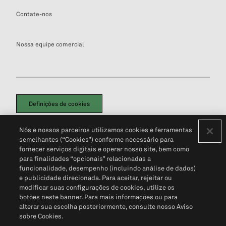
Contate-nos
Nossa equipe comercial
Definições de cookies
Disclaimers Legais
Termos de Uso
Aviso de Cookies
Nós e nossos parceiros utilizamos cookies e ferramentas
Política de Privacidade
Portal de privacidade do cliente (em inglês)
semelhantes (“Cookies”) conforme necessário para
Não Venda Minhas Informações Pessoais
© 2026 S&P Global
fornecer serviços digitais e operar nosso site, bem como
para finalidades “opcionais” relacionadas a
funcionalidade, desempenho (incluindo análise de dados)
e publicidade direcionada. Para aceitar, rejeitar ou
modificar suas configurações de cookies, utilize os
botões neste banner. Para mais informações ou para
alterar sua escolha posteriormente, consulte nosso Aviso
sobre Cookies.