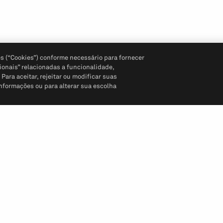
s (“Cookies”) conforme necessário para fornecer
ionais” relacionadas a funcionalidade,
ara aceitar, rejeitar ou modificar suas
informações ou para alterar sua escolha
Siga-nos