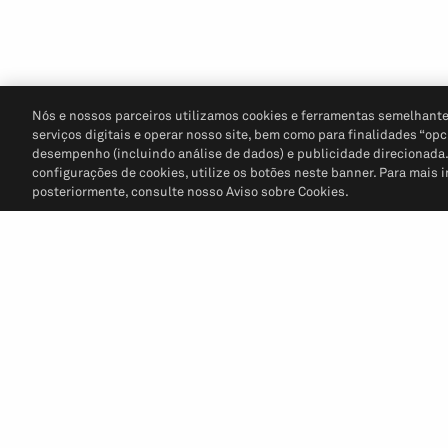
Nós e nossos parceiros utilizamos cookies e ferramentas semelhante
serviços digitais e operar nosso site, bem como para finalidades “opc
desempenho (incluindo análise de dados) e publicidade direcionada. P
configurações de cookies, utilize os botões neste banner. Para mais 
posteriormente, consulte nosso Aviso sobre Cookies.