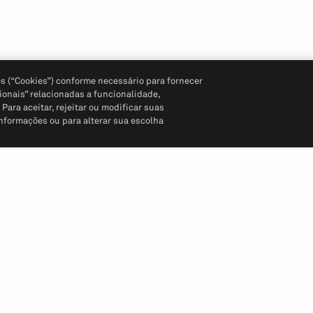
s (“Cookies”) conforme necessário para fornecer
ionais” relacionadas a funcionalidade,
ara aceitar, rejeitar ou modificar suas
informações ou para alterar sua escolha
Siga-nos