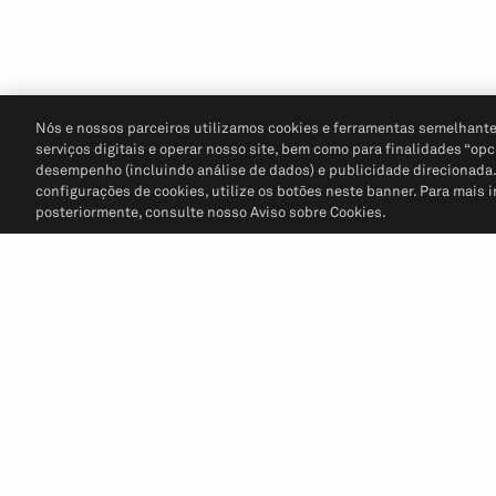
Nós e nossos parceiros utilizamos cookies e ferramentas semelhante
serviços digitais e operar nosso site, bem como para finalidades “opc
desempenho (incluindo análise de dados) e publicidade direcionada. P
configurações de cookies, utilize os botões neste banner. Para mais 
posteriormente, consulte nosso Aviso sobre Cookies.