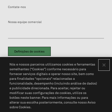
Contate-nos
Nossa equipe comercial
Definições de cookies
Disclaimers Legais
Termos de Uso
Aviso de Cookies
Nós e nossos parceiros utilizamos cookies e ferramentas
Política de Privacidade
Portal de privacidade do cliente (em inglês)
semelhantes (“Cookies”) conforme necessário para
Não Venda Minhas Informações Pessoais
© 2026 S&P Global
fornecer serviços digitais e operar nosso site, bem como
para finalidades “opcionais” relacionadas a
funcionalidade, desempenho (incluindo análise de dados)
e publicidade direcionada. Para aceitar, rejeitar ou
modificar suas configurações de cookies, utilize os
botões neste banner. Para mais informações ou para
alterar sua escolha posteriormente, consulte nosso Aviso
sobre Cookies.