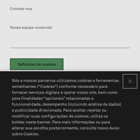
Contate-nos
Nossa equipe comercial
Definições de cookies
Disclaimers Legais
Termos de Uso
Aviso de Cookies
Nós e nossos parceiros utilizamos cookies e ferramentas
Política de Privacidade
Portal de privacidade do cliente (em inglês)
semelhantes (“Cookies”) conforme necessário para
Não Venda Minhas Informações Pessoais
© 2026 S&P Global
fornecer serviços digitais e operar nosso site, bem como
para finalidades “opcionais” relacionadas a
funcionalidade, desempenho (incluindo análise de dados)
e publicidade direcionada. Para aceitar, rejeitar ou
modificar suas configurações de cookies, utilize os
botões neste banner. Para mais informações ou para
alterar sua escolha posteriormente, consulte nosso Aviso
sobre Cookies.