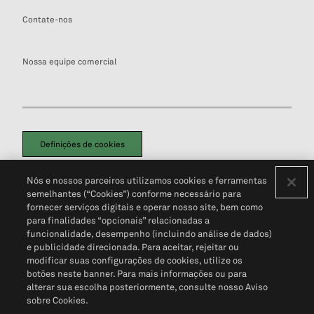
Contate-nos
Nossa equipe comercial
Definições de cookies
Disclaimers Legais
Termos de Uso
Aviso de Cookies
Nós e nossos parceiros utilizamos cookies e ferramentas
Política de Privacidade
Portal de privacidade do cliente (em inglês)
semelhantes (“Cookies”) conforme necessário para
Não Venda Minhas Informações Pessoais
© 2026 S&P Global
fornecer serviços digitais e operar nosso site, bem como
para finalidades “opcionais” relacionadas a
funcionalidade, desempenho (incluindo análise de dados)
e publicidade direcionada. Para aceitar, rejeitar ou
modificar suas configurações de cookies, utilize os
botões neste banner. Para mais informações ou para
alterar sua escolha posteriormente, consulte nosso Aviso
sobre Cookies.