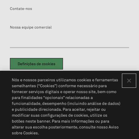
Contate-nos
Nossa equipe comercial
Definições de cookies
Disclaimers Legais
Termos de Uso
Aviso de Cookies
Nós e nossos parceiros utilizamos cookies e ferramentas
Política de Privacidade
Portal de privacidade do cliente (em inglês)
semelhantes (“Cookies”) conforme necessário para
Não Venda Minhas Informações Pessoais
© 2026 S&P Global
fornecer serviços digitais e operar nosso site, bem como
para finalidades “opcionais” relacionadas a
funcionalidade, desempenho (incluindo análise de dados)
e publicidade direcionada. Para aceitar, rejeitar ou
modificar suas configurações de cookies, utilize os
botões neste banner. Para mais informações ou para
alterar sua escolha posteriormente, consulte nosso Aviso
sobre Cookies.