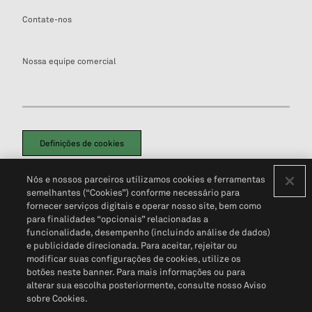
Contate-nos
Nossa equipe comercial
Definições de cookies
Disclaimers Legais
Termos de Uso
Aviso de Cookies
Nós e nossos parceiros utilizamos cookies e ferramentas
Política de Privacidade
Portal de privacidade do cliente (em inglês)
semelhantes (“Cookies”) conforme necessário para
Não Venda Minhas Informações Pessoais
© 2026 S&P Global
fornecer serviços digitais e operar nosso site, bem como
para finalidades “opcionais” relacionadas a
funcionalidade, desempenho (incluindo análise de dados)
e publicidade direcionada. Para aceitar, rejeitar ou
modificar suas configurações de cookies, utilize os
botões neste banner. Para mais informações ou para
alterar sua escolha posteriormente, consulte nosso Aviso
sobre Cookies.