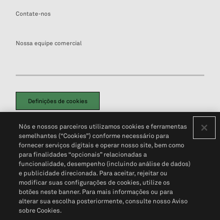
Contate-nos
Nossa equipe comercial
Definições de cookies
Disclaimers Legais
Termos de Uso
Aviso de Cookies
Nós e nossos parceiros utilizamos cookies e ferramentas
Política de Privacidade
Portal de privacidade do cliente (em inglês)
semelhantes (“Cookies”) conforme necessário para
Não Venda Minhas Informações Pessoais
© 2026 S&P Global
fornecer serviços digitais e operar nosso site, bem como
para finalidades “opcionais” relacionadas a
funcionalidade, desempenho (incluindo análise de dados)
e publicidade direcionada. Para aceitar, rejeitar ou
modificar suas configurações de cookies, utilize os
botões neste banner. Para mais informações ou para
alterar sua escolha posteriormente, consulte nosso Aviso
sobre Cookies.