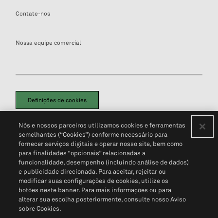
Contate-nos
Nossa equipe comercial
Definições de cookies
Disclaimers Legais
Termos de Uso
Aviso de Cookies
Nós e nossos parceiros utilizamos cookies e ferramentas
Política de Privacidade
Portal de privacidade do cliente (em inglês)
semelhantes (“Cookies”) conforme necessário para
Não Venda Minhas Informações Pessoais
© 2026 S&P Global
fornecer serviços digitais e operar nosso site, bem como
para finalidades “opcionais” relacionadas a
funcionalidade, desempenho (incluindo análise de dados)
e publicidade direcionada. Para aceitar, rejeitar ou
modificar suas configurações de cookies, utilize os
botões neste banner. Para mais informações ou para
alterar sua escolha posteriormente, consulte nosso Aviso
sobre Cookies.