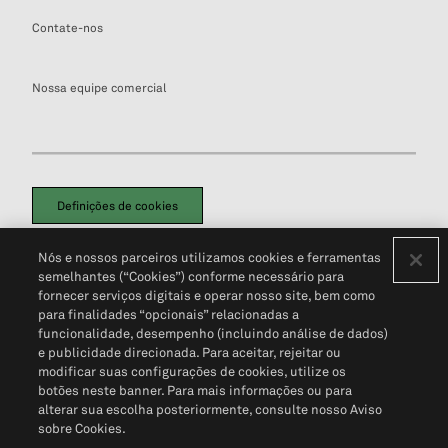
Contate-nos
Nossa equipe comercial
Definições de cookies
Disclaimers Legais
Termos de Uso
Aviso de Cookies
Nós e nossos parceiros utilizamos cookies e ferramentas
Política de Privacidade
Portal de privacidade do cliente (em inglês)
semelhantes (“Cookies”) conforme necessário para
Não Venda Minhas Informações Pessoais
© 2026 S&P Global
fornecer serviços digitais e operar nosso site, bem como
para finalidades “opcionais” relacionadas a
funcionalidade, desempenho (incluindo análise de dados)
e publicidade direcionada. Para aceitar, rejeitar ou
modificar suas configurações de cookies, utilize os
botões neste banner. Para mais informações ou para
alterar sua escolha posteriormente, consulte nosso Aviso
sobre Cookies.