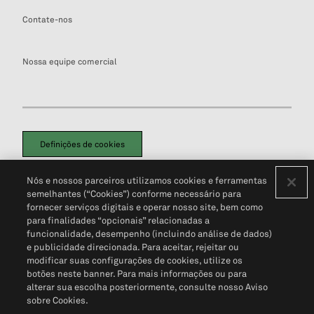
Contate-nos
Nossa equipe comercial
Definições de cookies
Disclaimers Legais
Termos de Uso
Aviso de Cookies
Nós e nossos parceiros utilizamos cookies e ferramentas
Política de Privacidade
Portal de privacidade do cliente (em inglês)
semelhantes (“Cookies”) conforme necessário para
Não Venda Minhas Informações Pessoais
© 2026 S&P Global
fornecer serviços digitais e operar nosso site, bem como
para finalidades “opcionais” relacionadas a
funcionalidade, desempenho (incluindo análise de dados)
e publicidade direcionada. Para aceitar, rejeitar ou
modificar suas configurações de cookies, utilize os
botões neste banner. Para mais informações ou para
alterar sua escolha posteriormente, consulte nosso Aviso
sobre Cookies.